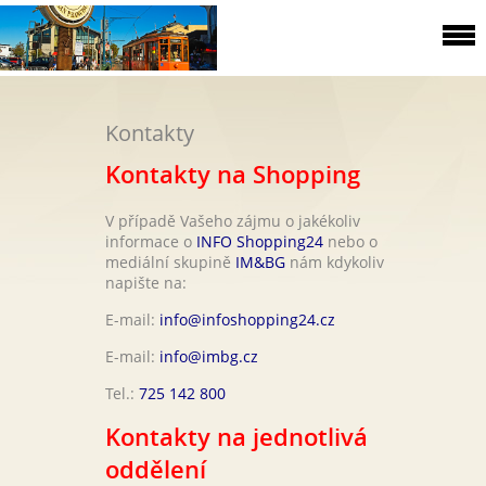
Kontakty
Kontakty na Shopping
V případě Vašeho zájmu o jakékoliv
informace o
INFO Shopping24
nebo o
mediální skupině
IM&BG
nám kdykoliv
napište na:
E-mail:
info@infoshopping24.cz
E-mail:
info@imbg.cz
Tel.:
725 142 800
Kontakty na jednotlivá
oddělení